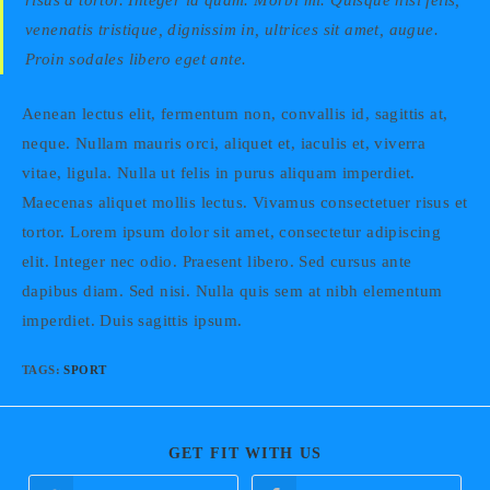
risus a tortor. Integer id quam. Morbi mi. Quisque nisl felis,
venenatis tristique, dignissim in, ultrices sit amet, augue.
Proin sodales libero eget ante.
Aenean lectus elit, fermentum non, convallis id, sagittis at,
neque. Nullam mauris orci, aliquet et, iaculis et, viverra
vitae, ligula. Nulla ut felis in purus aliquam imperdiet.
Maecenas aliquet mollis lectus. Vivamus consectetuer risus et
tortor. Lorem ipsum dolor sit amet, consectetur adipiscing
elit. Integer nec odio. Praesent libero. Sed cursus ante
dapibus diam. Sed nisi. Nulla quis sem at nibh elementum
imperdiet. Duis sagittis ipsum.
TAGS:
SPORT
SHARE
GET FIT WITH US
THIS
CONTENT