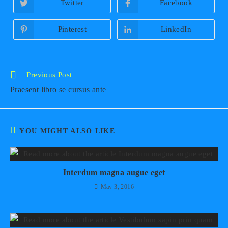
Twitter
Facebook
Opens
Opens
in
in
a
a
new
new
Pinterest
LinkedIn
Opens
Opens
window
window
in
in
a
a
new
new
window
window
Read
Previous Post
more
Praesent libro se cursus ante
articles
YOU MIGHT ALSO LIKE
Interdum magna augue eget
May 3, 2016