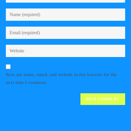
Enter
your
name
Enter
or
your
username
email
Enter
to
address
your
comment
to
website
comment
URL
Save my name, email, and website in this browser for the
(optional)
next time I comment.